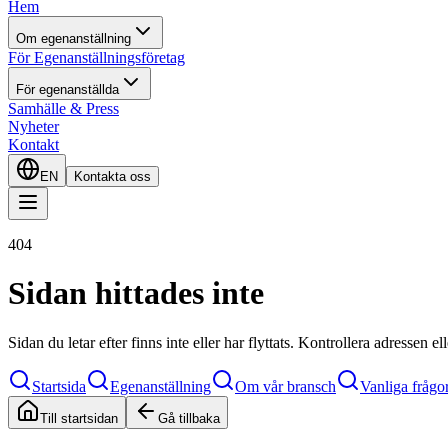
Hem
Om egenanställning
För Egenanställningsföretag
För egenanställda
Samhälle & Press
Nyheter
Kontakt
EN
Kontakta oss
404
Sidan hittades inte
Sidan du letar efter finns inte eller har flyttats. Kontrollera adressen e
Startsida
Egenanställning
Om vår bransch
Vanliga frågo
Till startsidan
Gå tillbaka