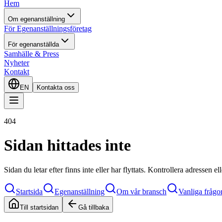
Hem
Om egenanställning
För Egenanställningsföretag
För egenanställda
Samhälle & Press
Nyheter
Kontakt
EN
Kontakta oss
404
Sidan hittades inte
Sidan du letar efter finns inte eller har flyttats. Kontrollera adressen e
Startsida
Egenanställning
Om vår bransch
Vanliga frågo
Till startsidan
Gå tillbaka