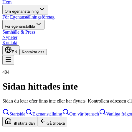
Hem
Om egenanställning
För Egenanställningsföretag
För egenanställda
Samhälle & Press
Nyheter
Kontakt
EN
Kontakta oss
404
Sidan hittades inte
Sidan du letar efter finns inte eller har flyttats. Kontrollera adressen e
Startsida
Egenanställning
Om vår bransch
Vanliga frågo
Till startsidan
Gå tillbaka