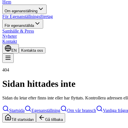
Hem
Om egenanställning
För Egenanställningsföretag
För egenanställda
Samhälle & Press
Nyheter
Kontakt
EN
Kontakta oss
404
Sidan hittades inte
Sidan du letar efter finns inte eller har flyttats. Kontrollera adressen e
Startsida
Egenanställning
Om vår bransch
Vanliga frågo
Till startsidan
Gå tillbaka